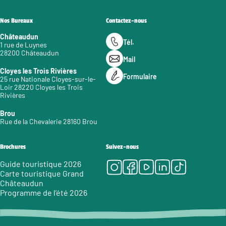
Nos Bureaux
Contactez-nous
Châteaudun
Tél.
1 rue de Luynes
28200 Châteaudun
Mail
Cloyes les Trois Rivières
Formulaire
25 rue Nationale Cloyes-sur-le-
Loir 28220 Cloyes les Trois
Rivières
Brou
Rue de la Chevalerie 28160 Brou
Brochures
Suivez-nous
Instagram
Facebook
Youtube
LinkedIn
Tiktok
Guide touristique 2026
Carte touristique Grand
Châteaudun
Programme de l’été 2026