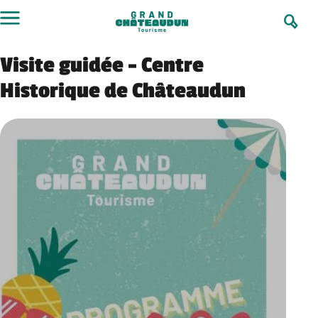
Aller
au
contenu
Visite guidée – Centre
Historique de Châteaudun