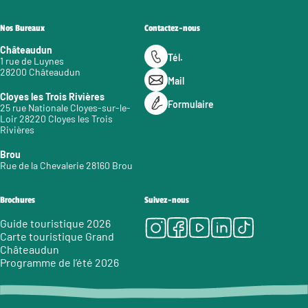
Nos Bureaux
Contactez-nous
Châteaudun
Tél.
1 rue de Luynes
28200 Châteaudun
Mail
Cloyes les Trois Rivières
Formulaire
25 rue Nationale Cloyes-sur-le-
Loir 28220 Cloyes les Trois
Rivières
Brou
Rue de la Chevalerie 28160 Brou
Brochures
Suivez-nous
Instagram
Facebook
Youtube
LinkedIn
Tiktok
Guide touristique 2026
Carte touristique Grand
Châteaudun
Programme de l’été 2026