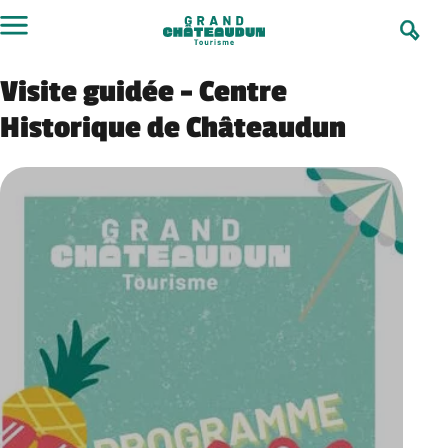
Aller
au
contenu
Visite guidée – Centre
Historique de Châteaudun