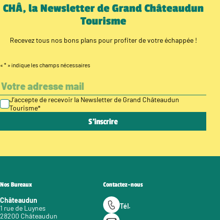
CHÂ, la Newsletter de Grand Châteaudun
Tourisme
Recevez tous nos bons plans pour profiter de votre échappée !
«
*
» indique les champs nécessaires
J’accepte de recevoir la Newsletter de Grand Châteaudun
Tourisme
*
Nos Bureaux
Contactez-nous
Châteaudun
Tél.
1 rue de Luynes
28200 Châteaudun