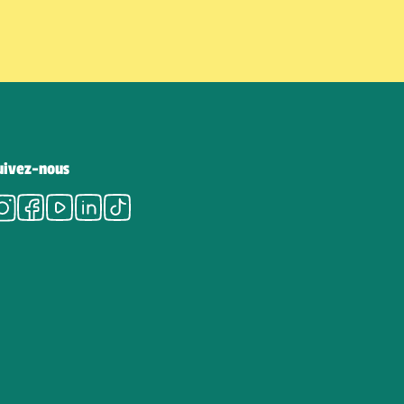
uivez-nous
Instagram
Facebook
Youtube
LinkedIn
Tiktok