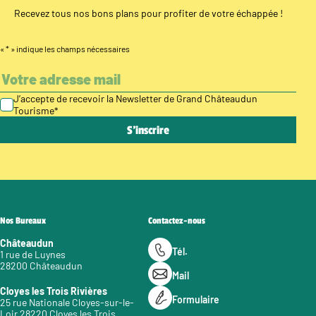
Recevez tous nos bons plans pour profiter de votre échappée !
«
*
» indique les champs nécessaires
J’accepte de recevoir la Newsletter de Grand Châteaudun
Tourisme
*
Nos Bureaux
Contactez-nous
Châteaudun
Tél.
1 rue de Luynes
28200 Châteaudun
Mail
Cloyes les Trois Rivières
Formulaire
25 rue Nationale Cloyes-sur-le-
Loir 28220 Cloyes les Trois