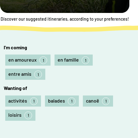
Discover our suggested itineraries, according to your preferences!
I'm coming
en amoureux
en famille
1
1
entre amis
1
Wanting of
activités
balades
canoë
1
1
1
loisirs
1