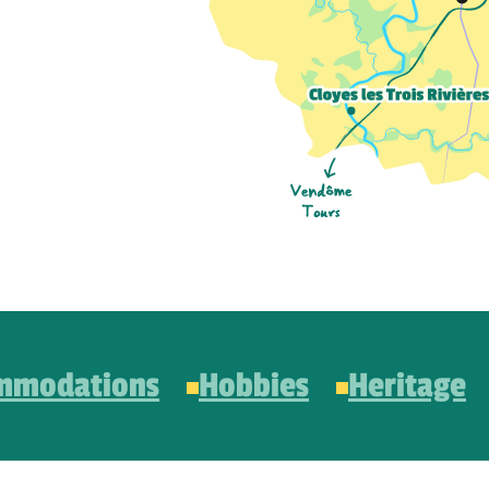
mmodations
Hobbies
Heritage