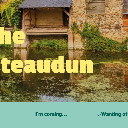
the
âteaudun