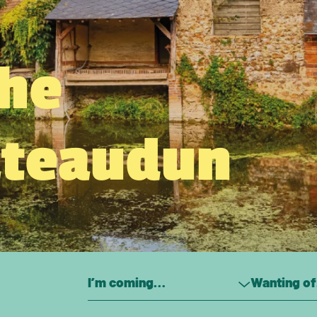
the
âteaudun