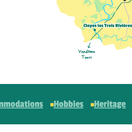
mmodations
Hobbies
Heritage