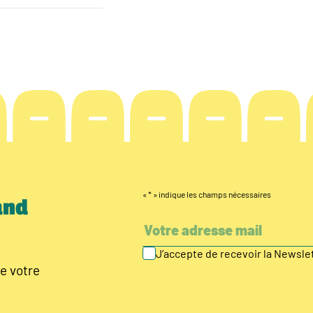
«
*
» indique les champs nécessaires
and
J’accepte de recevoir la Newsl
e votre