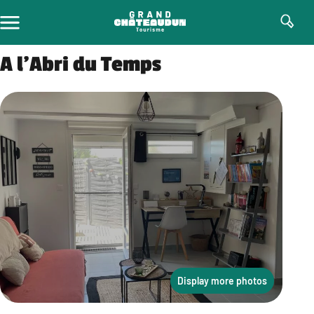
Skip
to
content
A l’Abri du Temps
Display more photos