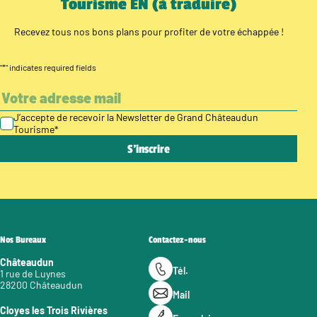
Tourisme EN (à traduire)
Recevez tous nos bons plans pour profiter de votre échappée !
"
*
" indicates required fields
J’accepte de recevoir la Newsletter de Grand Châteaudun
Tourisme
*
Nos Bureaux
Contactez-nous
Châteaudun
Tél.
1 rue de Luynes
28200 Châteaudun
Mail
Cloyes les Trois Rivières