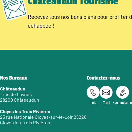
Châteaudun Tourisme
Recevez tous nos bons plans pour profiter d
échappée !
Nos Bureaux
Contactez-nous
Châteaudun
1 rue de Luynes
28200 Châteaudun
Tél.
Mail
Formulair
Cloyes les Trois Rivières
25 rue Nationale Cloyes-sur-le-Loir 28220
Cloyes les Trois Rivières