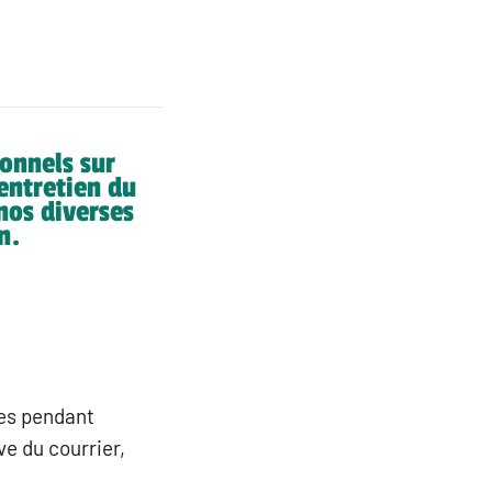
ionnels sur
entretien du
nos diverses
n.
res pendant
ve du courrier,