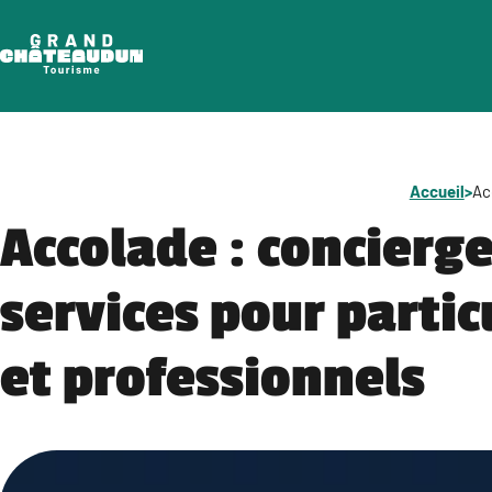
Aller
au
contenu
Accueil
>
Ac
Accolade : concierge
services pour partic
et professionnels