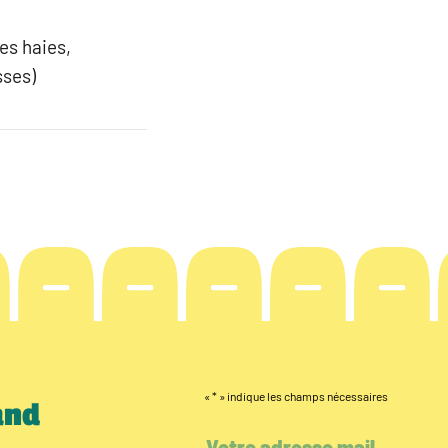
des haies,
sses)
«
*
» indique les champs nécessaires
and