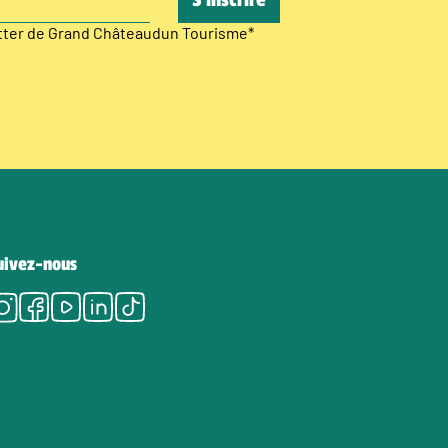
etter de Grand Châteaudun Tourisme
*
uivez-nous
Instagram
Facebook
Youtube
LinkedIn
Tiktok