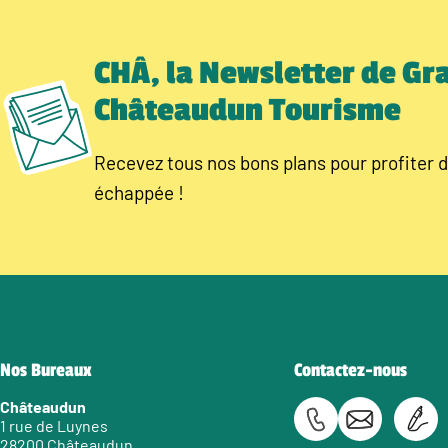
CHÂ, la Newsletter de Gr
Châteaudun Tourisme
Recevez tous nos bons plans pour profiter d
échappée !
Nos Bureaux
Contactez-nous
Châteaudun
1 rue de Luynes
28200 Châteaudun