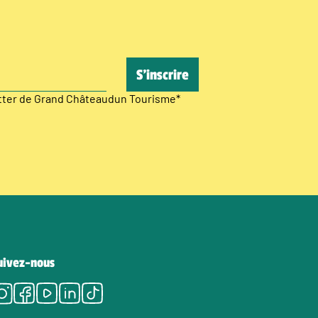
etter de Grand Châteaudun Tourisme
*
uivez-nous
Instagram
Facebook
Youtube
LinkedIn
Tiktok