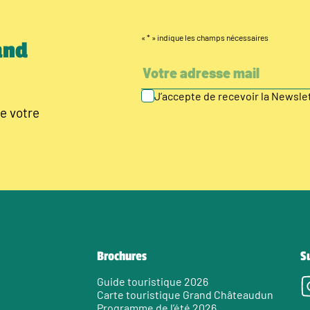
«
*
» indique les champs nécessaires
and
J’accepte de recevoir la Newsl
e votre
Brochures
S
Guide touristique 2026
Carte touristique Grand Châteaudun
Programme de l’été 2026