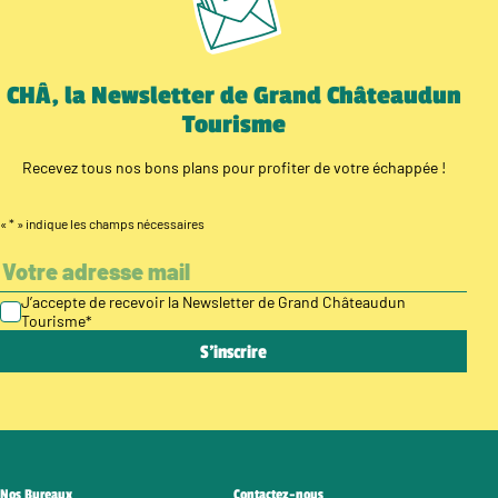
CHÂ, la Newsletter de Grand Châteaudun
Tourisme
Recevez tous nos bons plans pour profiter de votre échappée !
«
*
» indique les champs nécessaires
J’accepte de recevoir la Newsletter de Grand Châteaudun
Tourisme
*
Nos Bureaux
Contactez-nous