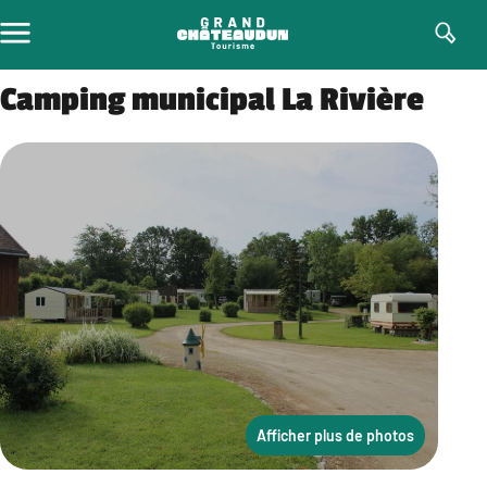
Aller
au
contenu
Camping municipal La Rivière
Afficher plus de photos