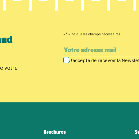
«
*
» indique les champs nécessaires
and
J’accepte de recevoir la Newsl
e votre
Brochures
S