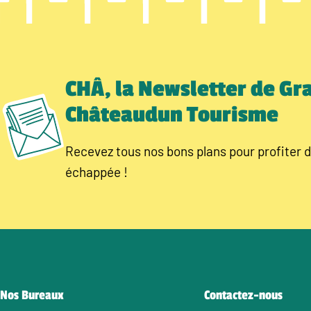
CHÂ, la Newsletter de Gr
Châteaudun Tourisme
Recevez tous nos bons plans pour profiter d
échappée !
Nos Bureaux
Contactez-nous