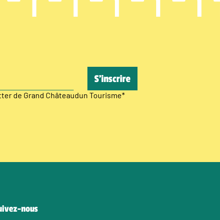
etter de Grand Châteaudun Tourisme
*
uivez-nous