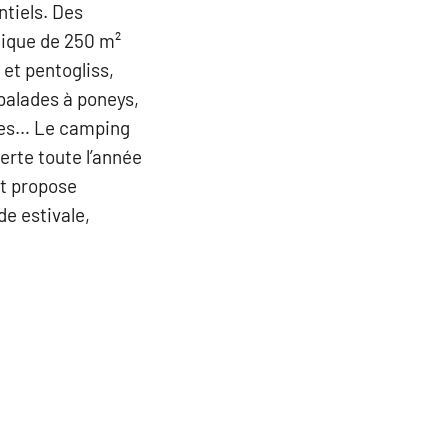
tiels. Des
tique de 250 m²
et pentogliss,
 balades à poneys,
ines… Le camping
rte toute l’année
t propose
de estivale,