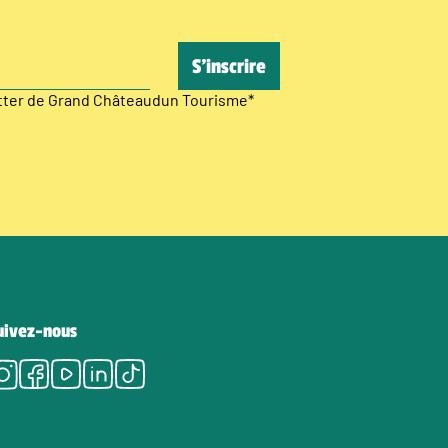
etter de Grand Châteaudun Tourisme
*
uivez-nous
Instagram
Facebook
Youtube
LinkedIn
Tiktok