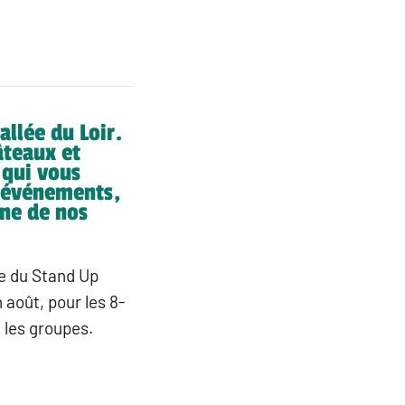
llée du Loir.
âteaux et
 qui vous
d’événements,
une de nos
ue du Stand Up
 août, pour les 8-
 les groupes.