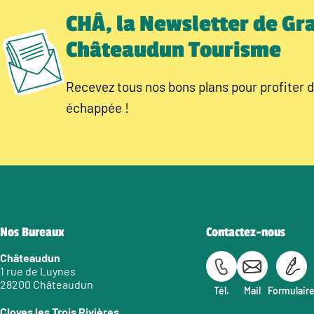
CHÂ, la Newsletter de Gr
Châteaudun Tourisme
Recevez tous nos bons plans pour profiter d
échappée !
Nos Bureaux
Contactez-nous
Châteaudun
1 rue de Luynes
28200 Châteaudun
Tél.
Mail
Formulair
Cloyes les Trois Rivières