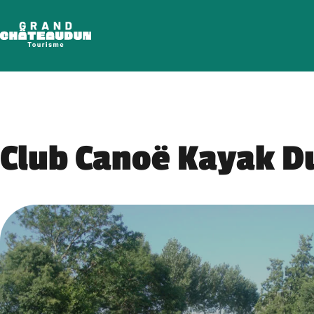
Aller
au
contenu
Club Canoë Kayak D