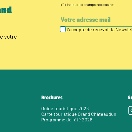
«
*
» indique les champs nécessaires
and
J’accepte de recevoir la Newsl
e votre
Brochures
S
Guide touristique 2026
Carte touristique Grand Châteaudun
Programme de l’été 2026
e