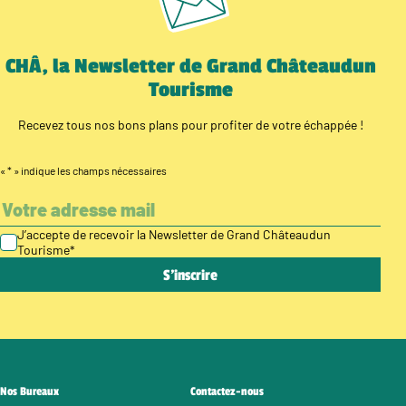
CHÂ, la Newsletter de Grand Châteaudun
Tourisme
Recevez tous nos bons plans pour profiter de votre échappée !
«
*
» indique les champs nécessaires
J’accepte de recevoir la Newsletter de Grand Châteaudun
Tourisme
*
Nos Bureaux
Contactez-nous