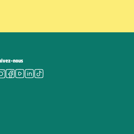
uivez-nous
Instagram
Facebook
Youtube
LinkedIn
Tiktok