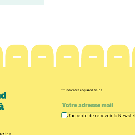
"
*
" indicates required fields
nd
à
J’accepte de recevoir la Newsl
votre