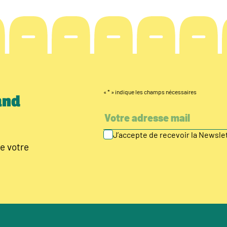
«
*
» indique les champs nécessaires
and
J’accepte de recevoir la Newsl
e votre