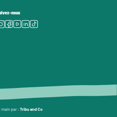
uivez-nous
Instagram
Facebook
Youtube
LinkedIn
Tiktok
t main par :
Tribu and Co