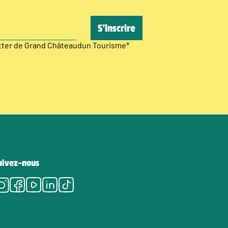
etter de Grand Châteaudun Tourisme
*
uivez-nous
Instagram
Facebook
Youtube
LinkedIn
Tiktok