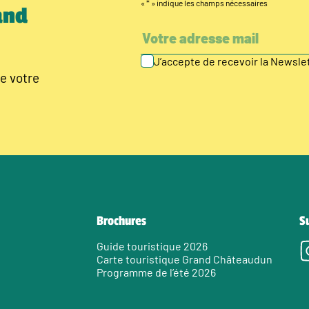
«
*
» indique les champs nécessaires
and
J’accepte de recevoir la Newsl
e votre
Brochures
S
Guide touristique 2026
Carte touristique Grand Châteaudun
Programme de l’été 2026
e