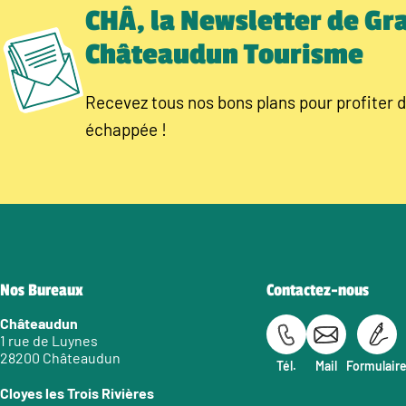
CHÂ, la Newsletter de Gr
Châteaudun Tourisme
Recevez tous nos bons plans pour profiter d
échappée !
Nos Bureaux
Contactez-nous
Châteaudun
1 rue de Luynes
28200 Châteaudun
Tél.
Mail
Formulair
Cloyes les Trois Rivières