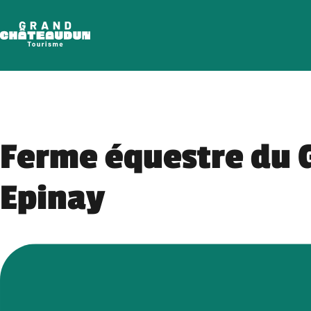
Aller
au
contenu
Ferme équestre du 
Epinay