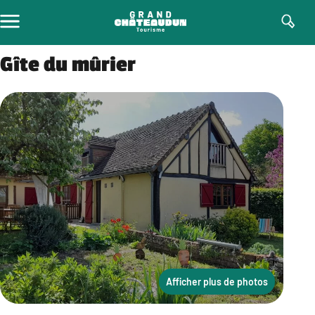
Aller
au
contenu
Gîte du mûrier
Afficher plus de photos