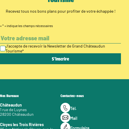
Tourisme
Recevez tous nos bons plans pour profiter de votre échappée !
«
*
» indique les champs nécessaires
J’accepte de recevoir la Newsletter de Grand Châteaudun
Tourisme
*
Nos Bureaux
Contactez-nous
Châteaudun
Tél.
1 rue de Luynes
28200 Châteaudun
Mail
Cloyes les Trois Rivières
Formulaire