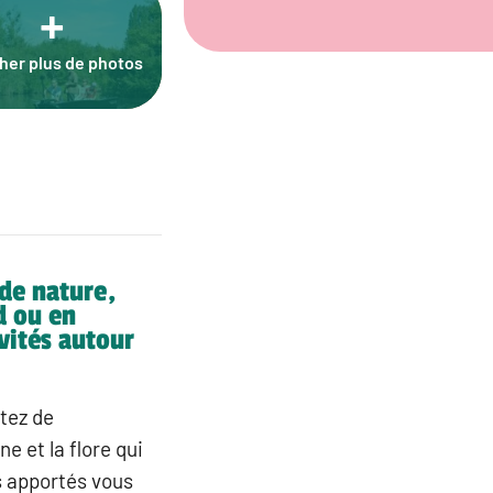
+
cher plus de photos
de nature,
d ou en
vités autour
itez de
e et la flore qui
s apportés vous