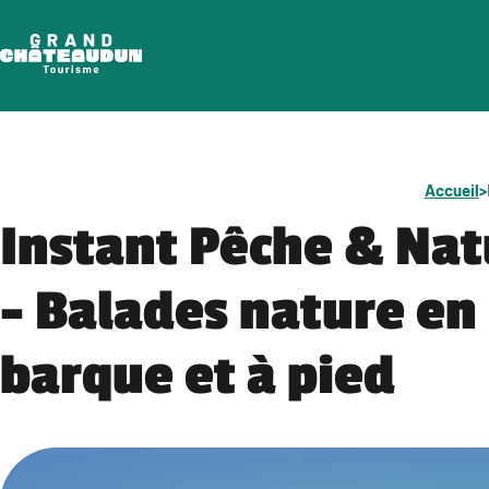
Aller
au
contenu
Accueil
>
Instant Pêche & Nat
– Balades nature en
barque et à pied