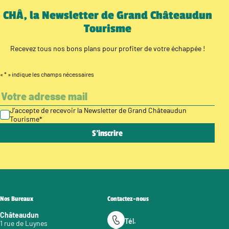
CHÂ, la Newsletter de Grand Châteaudun
Tourisme
Recevez tous nos bons plans pour profiter de votre échappée !
«
*
» indique les champs nécessaires
J’accepte de recevoir la Newsletter de Grand Châteaudun
Tourisme
*
Nos Bureaux
Contactez-nous
Châteaudun
Tél.
1 rue de Luynes