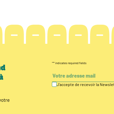
"
*
" indicates required fields
nd
à
J’accepte de recevoir la Newsl
votre