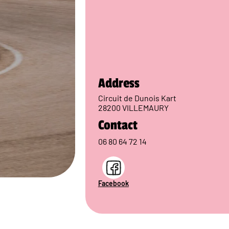
Address
Circuit de Dunois Kart
28200 VILLEMAURY
Contact
06 80 64 72 14
Facebook