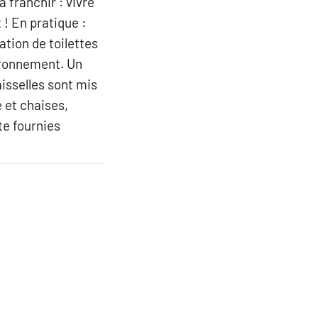
à franchir : vivre
! En pratique :
ation de toilettes
vironnement. Un
aisselles sont mis
 et chaises,
tte fournies