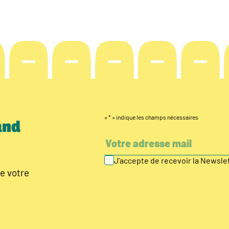
«
*
» indique les champs nécessaires
and
J’accepte de recevoir la Newsl
e votre