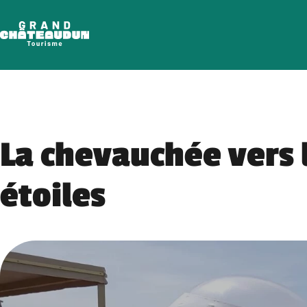
Aller
au
contenu
La chevauchée vers 
étoiles