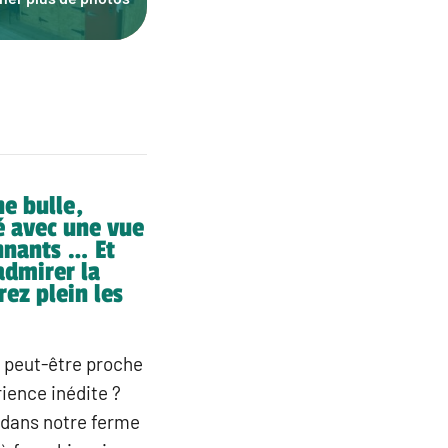
e bulle,
é avec une vue
nnants … Et
admirer la
rez plein les
, peut-être proche
ience inédite ?
 dans notre ferme