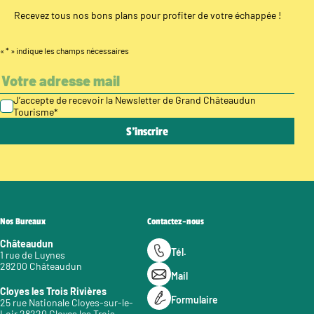
Recevez tous nos bons plans pour profiter de votre échappée !
«
*
» indique les champs nécessaires
J’accepte de recevoir la Newsletter de Grand Châteaudun
Tourisme
*
Nos Bureaux
Contactez-nous
Châteaudun
Tél.
1 rue de Luynes
28200 Châteaudun
Mail
Cloyes les Trois Rivières
Formulaire
25 rue Nationale Cloyes-sur-le-
Loir 28220 Cloyes les Trois