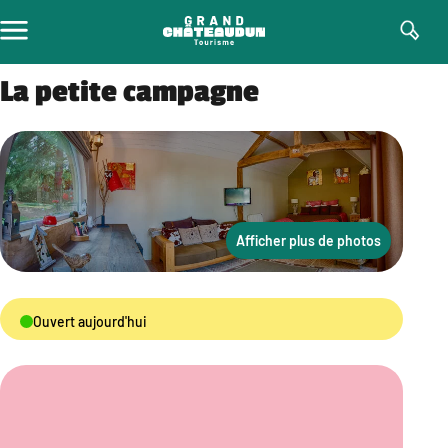
Aller
au
contenu
La petite campagne
Afficher plus de photos
Ouvert aujourd'hui