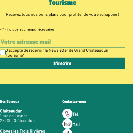
Tourisme
Recevez tous nos bons plans pour profiter de votre échappée !
«
*
» indique les champs nécessaires
J’accepte de recevoir la Newsletter de Grand Châteaudun
Tourisme
*
Nos Bureaux
Contactez-nous
Châteaudun
Tél.
1 rue de Luynes
28200 Châteaudun
Mail
Cloyes les Trois Rivières