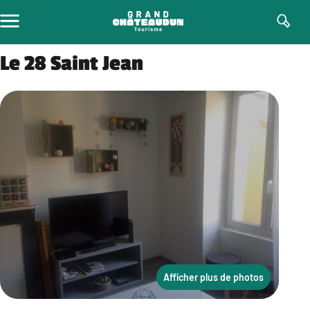
Aller
au
contenu
Le 28 Saint Jean
Afficher plus de photos