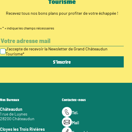
Tourisme
Recevez tous nos bons plans pour profiter de votre échappée !
«
*
» indique les champs nécessaires
J’accepte de recevoir la Newsletter de Grand Châteaudun
Tourisme
*
Nos Bureaux
Contactez-nous
Châteaudun
Tél.
1 rue de Luynes
28200 Châteaudun
Mail
Cloyes les Trois Rivières