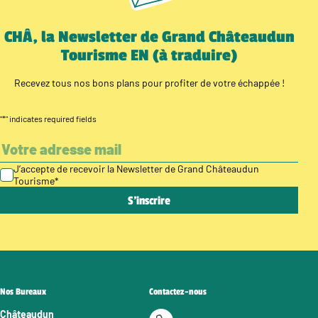
CHÂ, la Newsletter de Grand Châteaudun
Tourisme EN (à traduire)
Recevez tous nos bons plans pour profiter de votre échappée !
"
*
" indicates required fields
J’accepte de recevoir la Newsletter de Grand Châteaudun
Tourisme
*
Nos Bureaux
Contactez-nous
Châteaudun