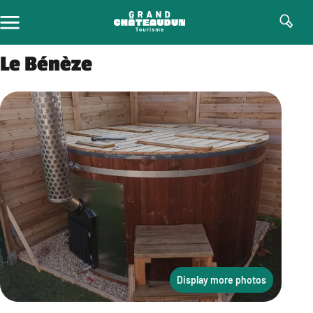
Skip
to
content
Le Bénèze
Display more photos