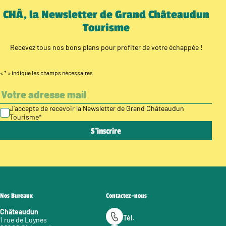
CHÂ, la Newsletter de Grand Châteaudun
Tourisme
Recevez tous nos bons plans pour profiter de votre échappée !
«
*
» indique les champs nécessaires
J’accepte de recevoir la Newsletter de Grand Châteaudun
Tourisme
*
Nos Bureaux
Contactez-nous
Châteaudun
Tél.
1 rue de Luynes