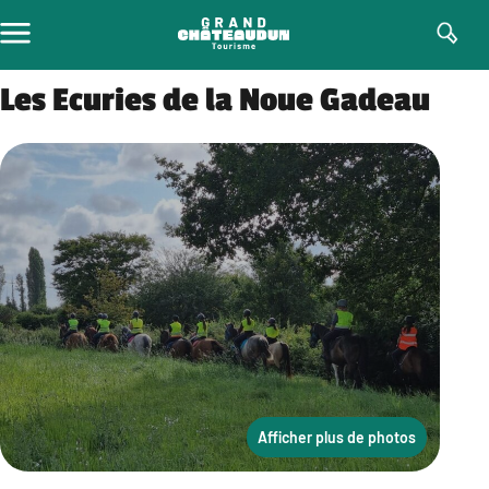
Aller
au
contenu
Les Ecuries de la Noue Gadeau
Afficher plus de photos