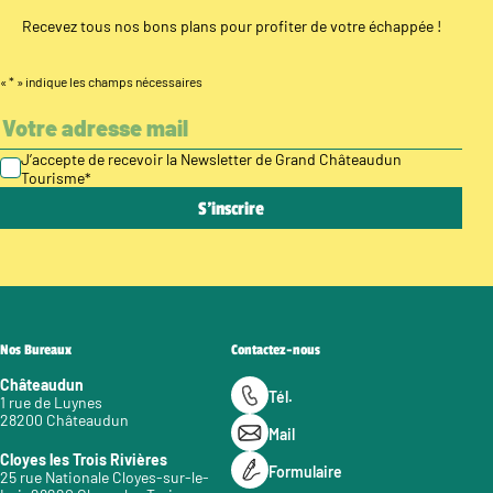
Recevez tous nos bons plans pour profiter de votre échappée !
«
*
» indique les champs nécessaires
J’accepte de recevoir la Newsletter de Grand Châteaudun
Tourisme
*
Nos Bureaux
Contactez-nous
Châteaudun
Tél.
1 rue de Luynes
28200 Châteaudun
Mail
Cloyes les Trois Rivières
Formulaire
25 rue Nationale Cloyes-sur-le-