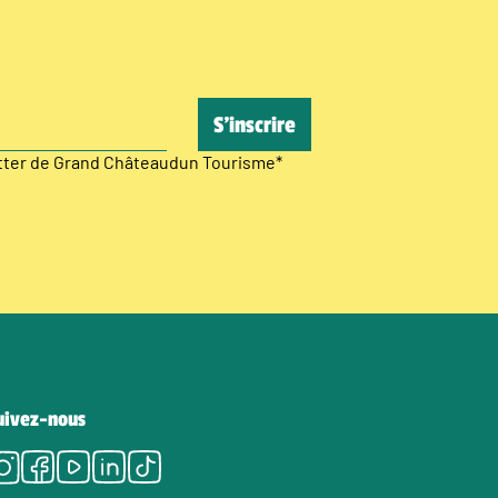
etter de Grand Châteaudun Tourisme
*
uivez-nous
Instagram
Facebook
Youtube
LinkedIn
Tiktok