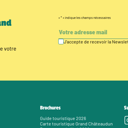
«
*
» indique les champs nécessaires
and
J’accepte de recevoir la Newsl
e votre
Brochures
S
Guide touristique 2026
Carte touristique Grand Châteaudun