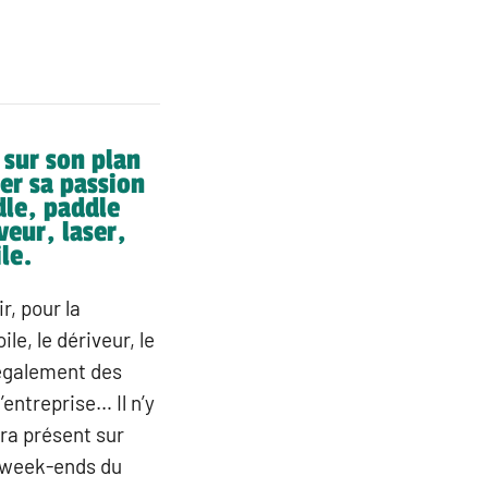
 sur son plan
er sa passion
dle, paddle
veur, laser,
le.
r, pour la
le, le dériveur, le
 également des
’entreprise… Il n’y
ra présent sur
 week-ends du