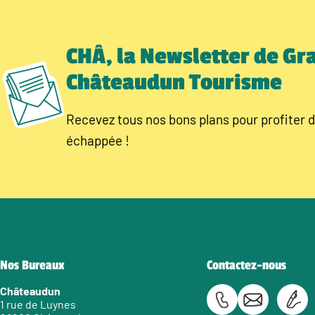
CHÂ, la Newsletter de Gr
Châteaudun Tourisme
Recevez tous nos bons plans pour profiter d
échappée !
Nos Bureaux
Contactez-nous
Châteaudun
1 rue de Luynes