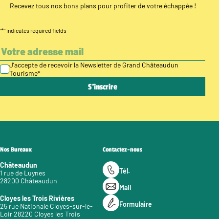
Recevez tous nos bons plans pour profiter de votre échappée !
"
*
" indicates required fields
J’accepte de recevoir la Newsletter de Grand Châteaudun
Tourisme
*
Nos Bureaux
Contactez-nous
Châteaudun
Tél.
1 rue de Luynes
28200 Châteaudun
Mail
Cloyes les Trois Rivières
Formulaire
25 rue Nationale Cloyes-sur-le-
Loir 28220 Cloyes les Trois