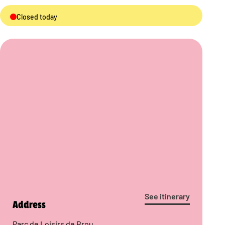
Closed today
See itinerary
Address
Parc de Loisirs de Brou