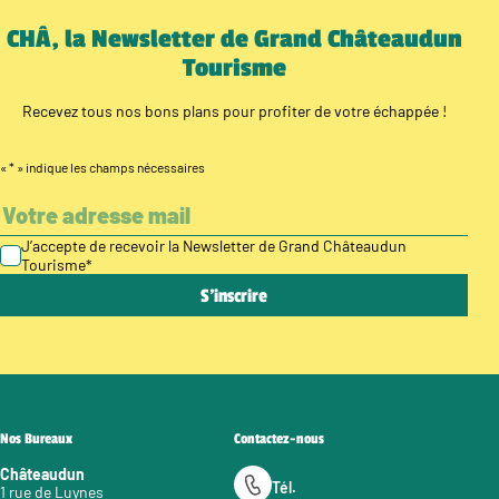
CHÂ, la Newsletter de Grand Châteaudun
Tourisme
Recevez tous nos bons plans pour profiter de votre échappée !
«
*
» indique les champs nécessaires
J’accepte de recevoir la Newsletter de Grand Châteaudun
Tourisme
*
Nos Bureaux
Contactez-nous
Châteaudun
Tél.
1 rue de Luynes