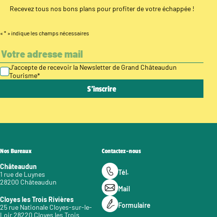
Recevez tous nos bons plans pour profiter de votre échappée !
«
*
» indique les champs nécessaires
J’accepte de recevoir la Newsletter de Grand Châteaudun
Tourisme
*
Nos Bureaux
Contactez-nous
Châteaudun
Tél.
1 rue de Luynes
28200 Châteaudun
Mail
Cloyes les Trois Rivières
Formulaire
25 rue Nationale Cloyes-sur-le-
Loir 28220 Cloyes les Trois