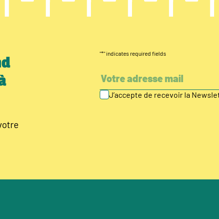
"
*
" indicates required fields
nd
à
J’accepte de recevoir la Newsl
votre