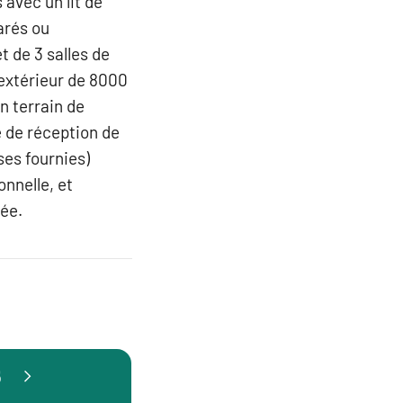
avec un lit de
arés ou
t de 3 salles de
 extérieur de 8000
n terrain de
e de réception de
ses fournies)
onnelle, et
uée.
5