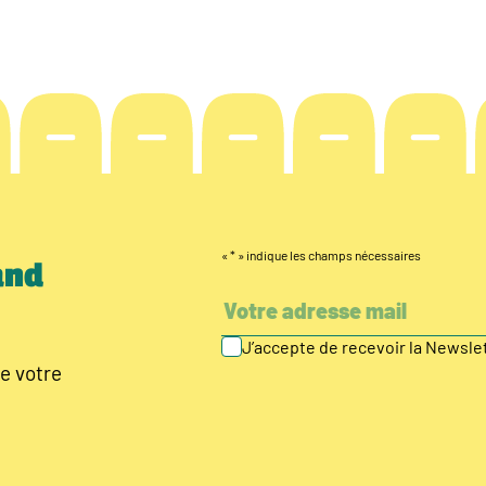
«
*
» indique les champs nécessaires
and
J’accepte de recevoir la Newsl
e votre