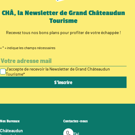
CHÂ, la Newsletter de Grand Châteaudun
Tourisme
Recevez tous nos bons plans pour profiter de votre échappée !
«
*
» indique les champs nécessaires
J’accepte de recevoir la Newsletter de Grand Châteaudun
Tourisme
*
Nos Bureaux
Contactez-nous
Châteaudun
Tél.