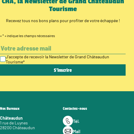
CHÂ, la Newsletter de Grand Châteaudun
Tourisme
Recevez tous nos bons plans pour profiter de votre échappée !
«
*
» indique les champs nécessaires
J’accepte de recevoir la Newsletter de Grand Châteaudun
Tourisme
*
Nos Bureaux
Contactez-nous
Châteaudun
Tél.
1 rue de Luynes
28200 Châteaudun
Mail