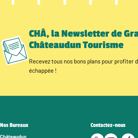
CHÂ, la Newsletter de Gr
Châteaudun Tourisme
Recevez tous nos bons plans pour profiter d
échappée !
Nos Bureaux
Contactez-nous
Châteaudun