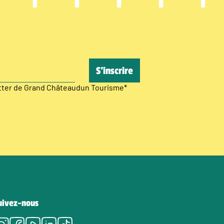
etter de Grand Châteaudun Tourisme
*
uivez-nous
Instagram
Facebook
Youtube
LinkedIn
Tiktok