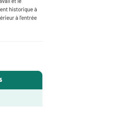
vail et le
ent historique à
érieur à l’entrée
6