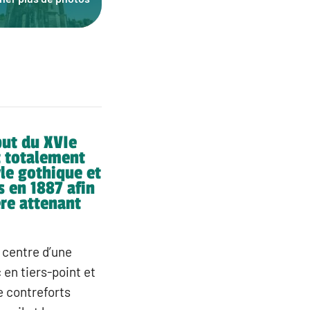
but du XVIe
et totalement
yle gothique et
s en 1887 afin
re attenant
 centre d’une
en tiers-point et
e contreforts