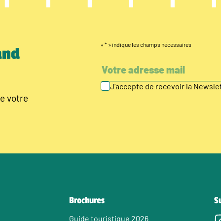
«
*
» indique les champs nécessaires
and
J’accepte de recevoir la Newsl
e votre
Brochures
S
Guide touristique 2026