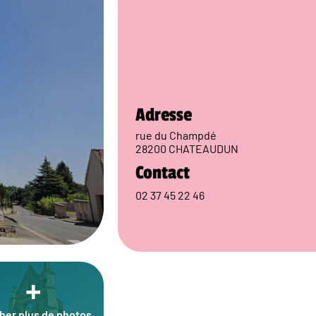
Adresse
rue du Champdé
28200 CHATEAUDUN
Contact
02 37 45 22 46
+
cher plus de photos