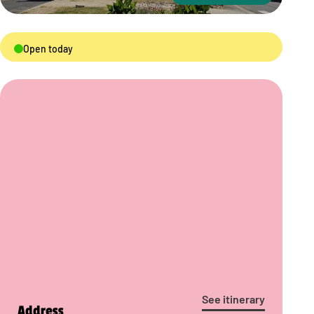
Open today
See itinerary
Address