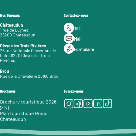
Nos Bureaux
Contactez-nous
Châteaudun
Tél.
1 rue de Luynes
28200 Châteaudun
Mail
Cloyes les Trois Rivières
Formulaire
25 rue Nationale Cloyes-sur-le-
Loir 28220 Cloyes les Trois
Rivières
Brou
Rue de la Chevalerie 28160 Brou
Brochures
Suivez-nous
Instagram
Facebook
Youtube
LinkedIn
Tiktok
Brochure touristique 2026
(EN)
Plan touristique Grand
Châteaudun