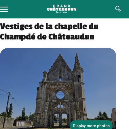
Skip
to
content
Vestiges de la chapelle du
Champdé de Châteaudun
Display more photos