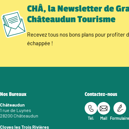
CHÂ, la Newsletter de Gr
Châteaudun Tourisme
Recevez tous nos bons plans pour profiter d
échappée !
Nos Bureaux
Contactez-nous
Châteaudun
1 rue de Luynes
28200 Châteaudun
Tél.
Mail
Formulair
Cloyes les Trois Rivières