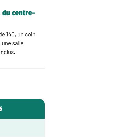
é du centre-
de 140, un coin
 une salle
inclus.
6