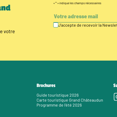
«
*
» indique les champs nécessaires
and
J’accepte de recevoir la Newsl
e votre
Brochures
S
Guide touristique 2026
Carte touristique Grand Châteaudun
Programme de l’été 2026
e