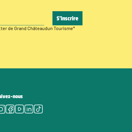
etter de Grand Châteaudun Tourisme
*
uivez-nous
Instagram
Facebook
Youtube
LinkedIn
Tiktok