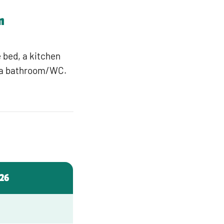
m
e bed, a kitchen
d a bathroom/WC.
026