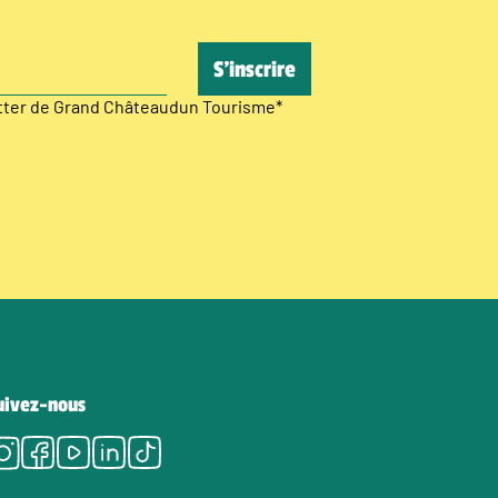
etter de Grand Châteaudun Tourisme
*
uivez-nous
Instagram
Facebook
Youtube
LinkedIn
Tiktok