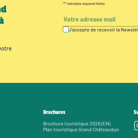
"
*
" indicates required fields
nd
à
J’accepte de recevoir la Newsl
votre
Brochures
S
Brochure touristique 2026 (EN)
Plan touristique Grand Châteaudun
e