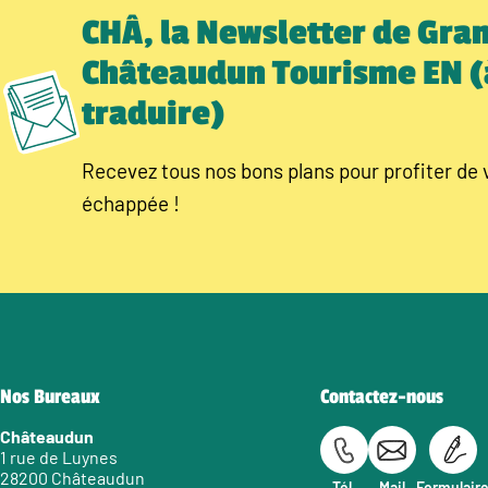
CHÂ, la Newsletter de Gra
Châteaudun Tourisme EN (
traduire)
Recevez tous nos bons plans pour profiter de 
échappée !
Nos Bureaux
Contactez-nous
Châteaudun
1 rue de Luynes
28200 Châteaudun
Tél.
Mail
Formulair