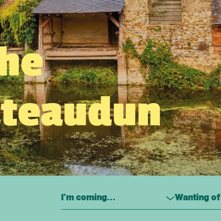
the
âteaudun