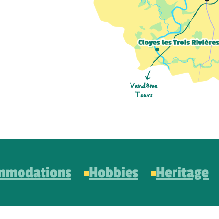
mmodations
Hobbies
Heritage