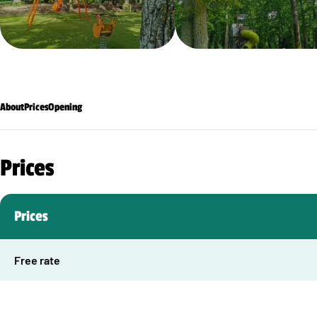
About
Prices
Opening
Prices
Prices
Free rate