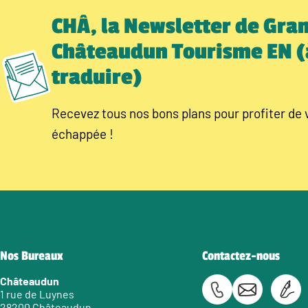
CHÂ, la Newsletter de Gra
Châteaudun Tourisme EN (
traduire)
Recevez tous nos bons plans pour profiter de 
échappée !
Nos Bureaux
Contactez-nous
Châteaudun
1 rue de Luynes
28200 Châteaudun