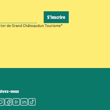
etter de Grand Châteaudun Tourisme
*
uivez-nous
Instagram
Facebook
Youtube
LinkedIn
Tiktok