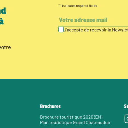
"
*
" indicates required fields
nd
à
J’accepte de recevoir la Newsl
votre
Brochures
S
Brochure touristique 2026 (EN)
Plan touristique Grand Châteaudun