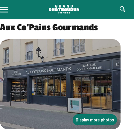
Skip
to
content
Aux Co’Pains Gourmands
Display more photos