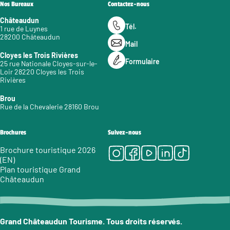
Nos Bureaux
Contactez-nous
Châteaudun
Tél.
1 rue de Luynes
28200 Châteaudun
Mail
Cloyes les Trois Rivières
Formulaire
25 rue Nationale Cloyes-sur-le-
Loir 28220 Cloyes les Trois
Rivières
Brou
Rue de la Chevalerie 28160 Brou
Brochures
Suivez-nous
Instagram
Facebook
Youtube
LinkedIn
Tiktok
Brochure touristique 2026
(EN)
Plan touristique Grand
Châteaudun
Grand Châteaudun Tourisme. Tous droits réservés.