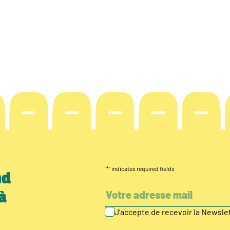
"
*
" indicates required fields
nd
à
J’accepte de recevoir la Newsl