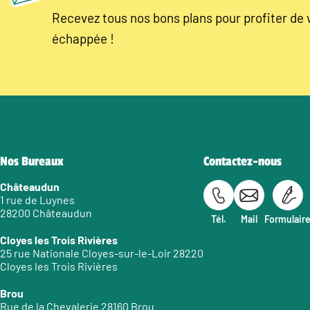
Recevez tous nos bons plans pour profiter de 
échappée !
Nos Bureaux
Contactez-nous
Châteaudun
1 rue de Luynes
28200 Châteaudun
Tél.
Mail
Formulair
Cloyes les Trois Rivières
25 rue Nationale Cloyes-sur-le-Loir 28220
Cloyes les Trois Rivières
Brou
Rue de la Chevalerie 28160 Brou