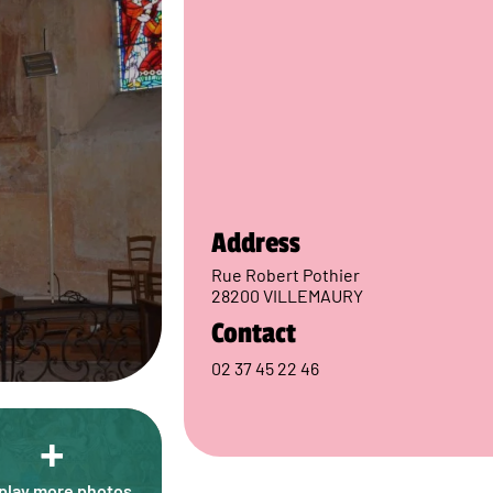
Address
Rue Robert Pothier
28200 VILLEMAURY
Contact
02 37 45 22 46
+
play more photos