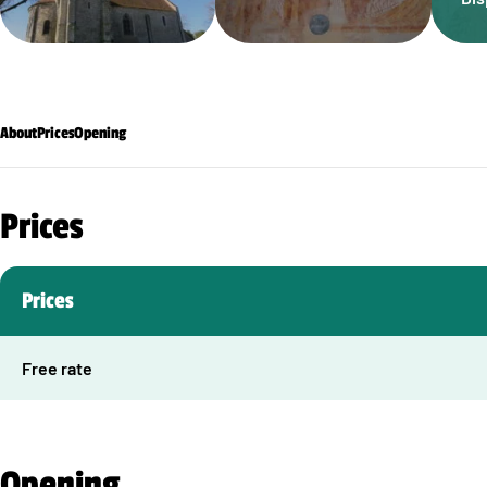
About
Prices
Opening
Prices
Prices
Free rate
Opening