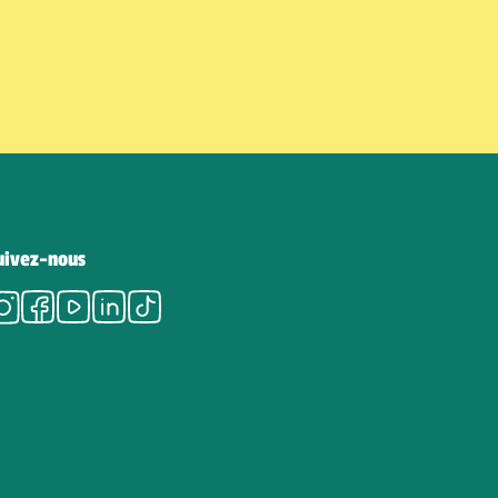
uivez-nous
Instagram
Facebook
Youtube
LinkedIn
Tiktok