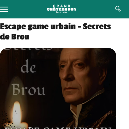
Skip
to
content
Escape game urbain – Secrets
de Brou