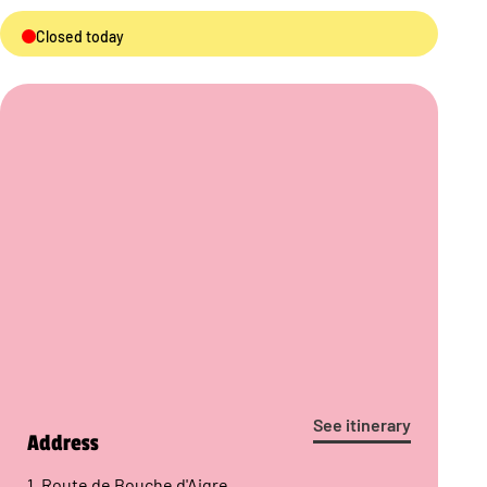
Closed today
See itinerary
Address
1, Route de Bouche d'Aigre